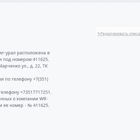
✎
Редактировать опис
wr-урал расположена в
и под номером 411625.
рченко ул., д. 22, ТК
и по телефону +7(351)
телефону +73517717251.
анных о компании WR-
и ее номер - № 411625.