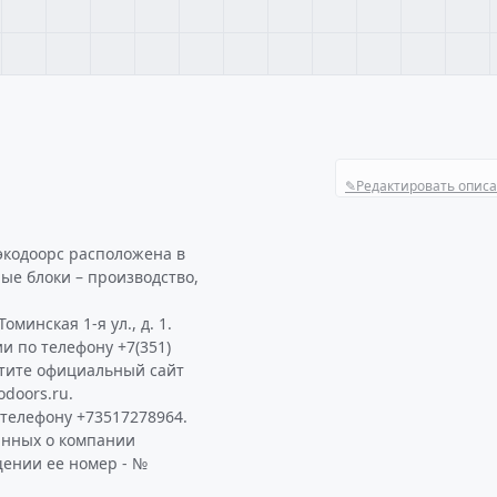
✎
Редактировать опис
экодоорс расположена в
ые блоки – производство,
минская 1-я ул., д. 1.
и по телефону +7(351)
етите официальный сайт
doors.ru.
телефону +73517278964.
анных о компании
щении ее номер - №