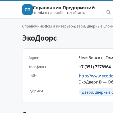
Справочник Предприятий
СП
Челябинск и Челябинская область
Справочник
Дом и интерьер
Двери, дверные блоки
ЭкоДоорс
Челябинск г., Томи
Адрес
+7 (351) 7278964
Телефоны
http://www.ecodo
Сайт
ЭкоДвери© — Об
Рубрики
Двери, дверные б