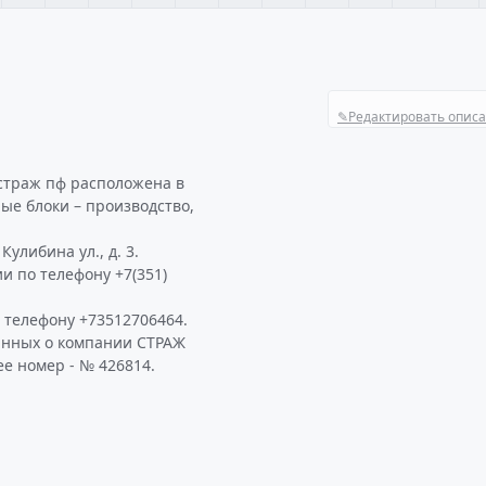
✎
Редактировать опис
 страж пф расположена в
ые блоки – производство,
улибина ул., д. 3.
и по телефону +7(351)
 телефону +73512706464.
анных о компании СТРАЖ
ее номер - № 426814.